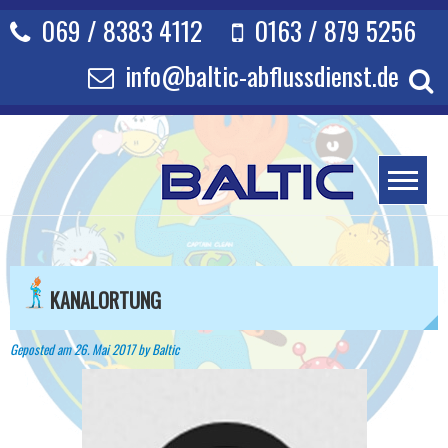
Skip
069 / 8383 4112
0163 / 879 5256
to
content
info@baltic-abflussdienst.de
KANALORTUNG
Geposted am
26. Mai 2017
by
Baltic