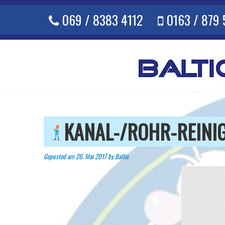
Skip
069 / 8383 4112
0163 / 879
to
content
KANAL-/ROHR-REINI
Geposted am
26. Mai 2017
by
Baltic