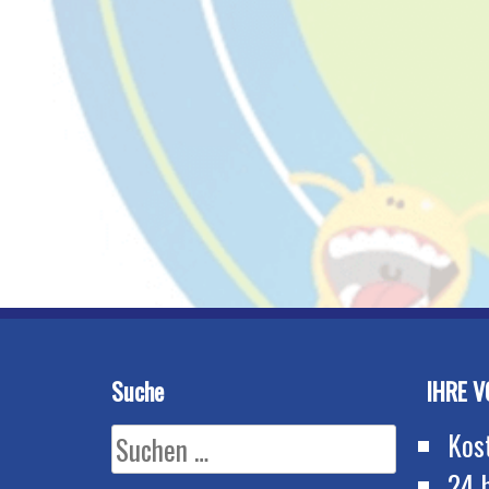
Suche
IHRE V
Suchen
Kos
nach:
24 