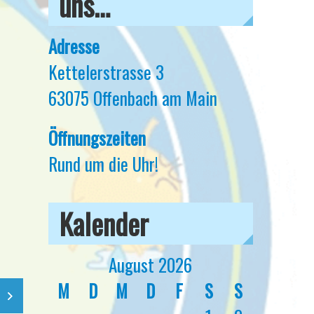
uns…
Adresse
Kettelerstrasse 3
63075 Offenbach am Main
Öffnungszeiten
Rund um die Uhr!
Kalender
August 2026
M
D
M
D
F
S
S