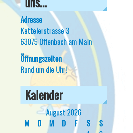
uns…
Adresse
Kettelerstrasse 3
63075 Offenbach am Main
Öffnungszeiten
Rund um die Uhr!
Kalender
August 2026
M
D
M
D
F
S
S