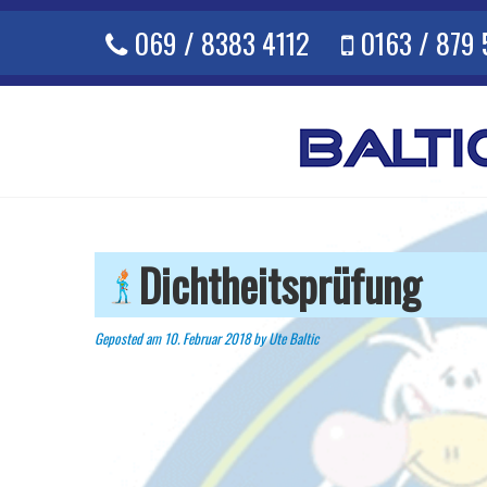
Skip
069 / 8383 4112
0163 / 879
to
content
Dichtheitsprüfung
Geposted am
10. Februar 2018
by
Ute Baltic