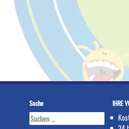
Suche
IHRE V
Suchen
Kos
nach:
24 